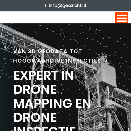
info@geozicht.nl
VAN 3D GEODATA TOT
HOOGWAARDIGE INSPECTIES
EXPERT IN
DRONE
MAPPING EN
DRONE